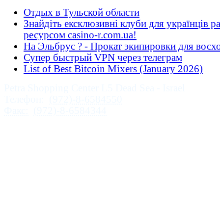
Отдых в Тульской области
Знайдіть ексклюзивні клуби для українців ра
ресурсом casino-r.com.ua!
На Эльбрус ? - Прокат экипировки для восх
Супер быстрый VPN через телеграм
List of Best Bitcoin Mixers (January 2026)
Petra Shopping Center L5 Dead Sea - Israel
Телефон:
(972)-8-6584550
Факс:
(972)-8-6584344