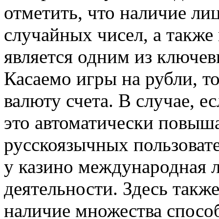
отметить, что наличие ли
случайных чисел, а также
является одним из ключев
Касаемо игры на рубли, т
валюту счета. В случае, е
это автоматически повыша
русскоязычных пользовате
у казино международная 
деятельности. Здесь такж
наличие множества спосо