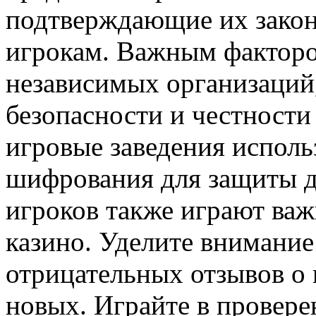
подтверждающие их закон
игрокам. Важным факторо
независимых организаций
безопасности и честности
игровые заведения испол
шифрования для защиты д
игроков также играют ва
казино. Уделите внимани
отрицательных отзывов о 
новых. Играйте в провере