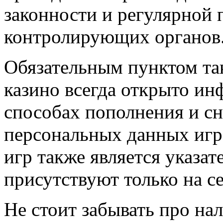
законности и регулярной 
контролирующих органов
Обязательным пунктом та
казино всегда открыто ин
способах пополнения и сн
персональных данных игро
игр также является указа
присутствуют только на с
Не стоит забывать про на