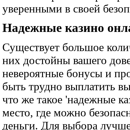
уверенными в своей безоп
Надежные казино онл
Существует большое колич
них достойны вашего дов
невероятные бонусы и пр
быть трудно выплатить вы
что же такое 'надежные ка
место, где можно безопас
деньги. Для выбора лучше