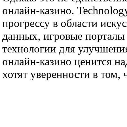
онлайн-казино. Technolog
прогрессу в области искус
данных, игровые порталы 
технологии для улучшения
онлайн-казино ценится на
хотят уверенности в том, 