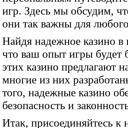
игр. Здесь мы обсудим, ч
они так важны для любого
Найдя надежное казино в 
что ваш опыт игры будет 
этих казино предлагают 
многие из них разработа
того, надежные казино об
безопасность и законност
Итак, присоединяйтесь к 