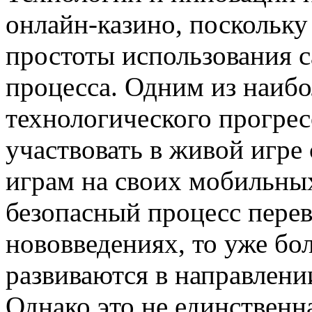
онлайн-казино, поскольку
простоты использования с
процесса. Одним из наиб
технологического прогрес
участвовать в живой игре
играм на своих мобильных
безопасный процесс перев
нововведениях, то уже бо
развиваются в направлени
Однако это не единственн